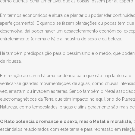
como guerras. Seria lamentável que as coisas fossem por aí. Espero
Em termos económicos é altura de plantar ou podar (dar continuidad
aperfeiçoamento). E quando se fazem plantações ou podas tem que s
desenvolva, daí poder haver um desaceleramento económico, excep
entretenimento (cinema e tv) e a indústria do sexo e da beleza.
Há também predisposição para o pessimismo e o medo, que podem i
de riqueza.
Em relação ao clima há uma tendência para que não haja tanto calor
verificar-se grandes movimentações de águas, como chuvas intensas
vez, arrastam ou invadem as terras. Sendo também o Metal associad
electromagnéticos da Terra que têm impacto no equilíbrio do Plane
Natureza, como tempestades, pragas e afins geralmente são mais des
O Rato potencia o romance e o sexo, mas o Metal é moralista,
c
escândalos relacionados com este tema e para repressão em relação