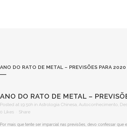
ANO DO RATO DE METAL – PREVISÕES PARA 2020
ANO DO RATO DE METAL – PREVISÕ
Posted at 19:50h
in
Astrologia Chinesa
,
Autoconhecimento
,
Des
0
Likes
Share
Por mais que tente ser imparcial nas previsões, devo confessar que