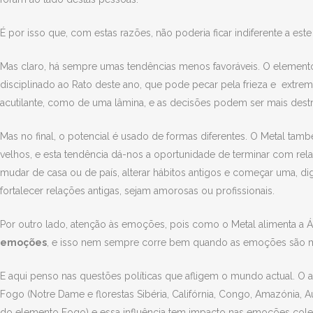
É por isso que, com estas razões, não poderia ficar indiferente a est
Mas claro, há sempre umas tendências menos favoráveis. O element
disciplinado ao Rato deste ano, que pode pecar pela frieza e extre
acutilante, como de uma lâmina, e as decisões podem ser mais destru
Mas no final, o potencial é usado de formas diferentes. O Metal tamb
velhos, e esta tendência dá-nos a oportunidade de terminar com rela
mudar de casa ou de país, alterar hábitos antigos e começar uma, d
fortalecer relações antigas, sejam amorosas ou profissionais.
Por outro lado, atenção às emoções, pois como o Metal alimenta a 
emoções
, e isso nem sempre corre bem quando as emoções são m
E aqui penso nas questões políticas que afligem o mundo actual. O
Fogo (Notre Dame e florestas Sibéria, Califórnia, Congo, Amazónia, 
do elemento Fogo) e essa influência tem impacto nas emoções colet