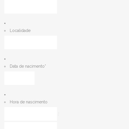
Localidade
Data de nacimento
*
MM
barra
DD
barra
Hora de nascimento
AAAA
Horas
:
Minutos