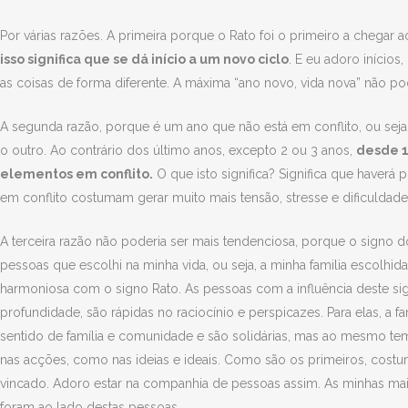
Por várias razões. A primeira porque o Rato foi o primeiro a chegar 
isso significa que se dá início a um novo ciclo
. E eu adoro inícios
as coisas de forma diferente. A máxima “ano novo, vida nova” não po
A segunda razão, porque é um ano que não está em conflito, ou seja
o outro. Ao contrário dos último anos, excepto 2 ou 3 anos,
desde 1
elementos em conflito.
O que isto significa? Significa que haver
em conflito costumam gerar muito mais tensão, stresse e dificuldade
A terceira razão não poderia ser mais tendenciosa, porque o signo 
pessoas que escolhi na minha vida, ou seja, a minha familia escolh
harmoniosa com o signo Rato. As pessoas com a influência deste 
profundidade, são rápidas no raciocínio e perspicazes. Para elas, a 
sentido de família e comunidade e são solidárias, mas ao mesmo t
nas acções, como nas ideias e ideais. Como são os primeiros, cost
vincado. Adoro estar na companhia de pessoas assim. As minhas maio
foram ao lado destas pessoas.