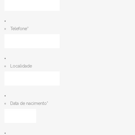
Telefone
*
Localidade
Data de nacimento
*
MM
barra
DD
barra