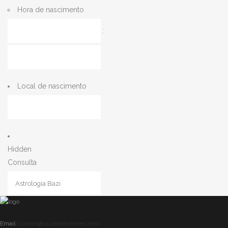
Hora de nascimento
AAAA
Horas
:
Minutos
Local de nascimento
Hidden
Consulta
CAPTCHA
Email:
contact@suzanamendes.com