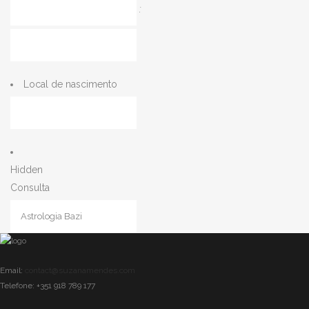
:
Minutos
Local de nascimento
Hidden
Consulta
CAPTCHA
Email:
contact@suzanamendes.com
Telefone: +351 918 789 177