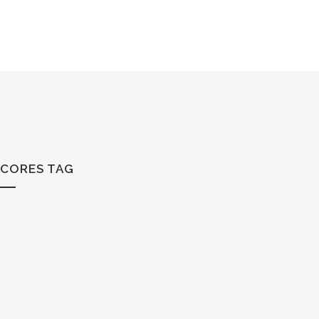
CORES TAG
5 ELEMENTOS – VÍDEO CORES
Os 5 elementos são a personalidade da Energia. Neste
vídeo, no meu canal do Youtube, falo sobre os 5
elementos associados às cores. Tanto a Medicina