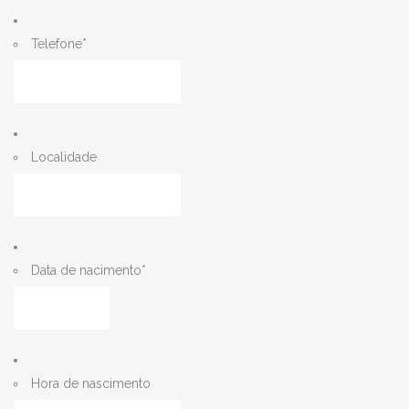
Telefone
*
Localidade
Data de nacimento
*
MM
barra
DD
barra
Hora de nascimento
AAAA
Horas