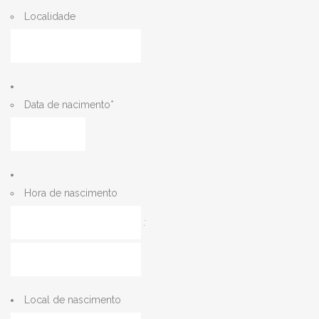
Localidade
Data de nacimento
*
MM
barra
DD
barra
Hora de nascimento
AAAA
Horas
:
Minutos
Local de nascimento