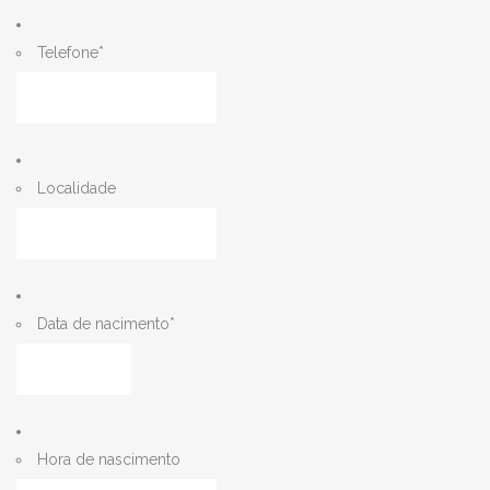
Telefone
*
Localidade
Data de nacimento
*
MM
barra
DD
barra
Hora de nascimento
AAAA
Horas