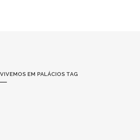
VIVEMOS EM PALÁCIOS TAG
LIVRO – VIVEMOS EM PALÁCIOS, UMA
INTRODUÇÃO AO FENG SHUI
O Feng Shui tem uma aplicação prática que assenta na
relação do Homem com o meio ambiente e na forma