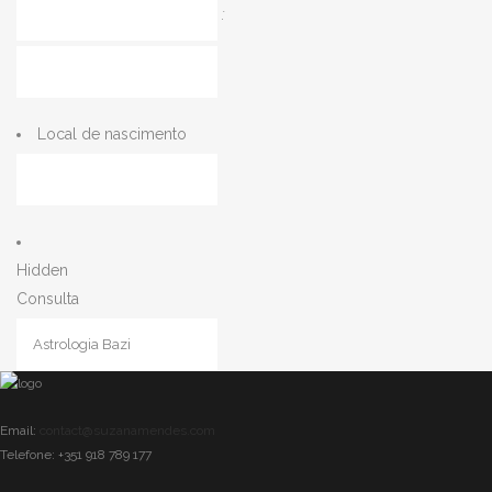
:
Minutos
Local de nascimento
Hidden
Consulta
CAPTCHA
Email:
contact@suzanamendes.com
Telefone: +351 918 789 177