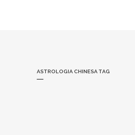
ASTROLOGIA CHINESA TAG
TENDÊNCIAS ASTRAIS DO ANO COEL
ÁGUA
No dia 21 de Janeiro dá-se início ao novo ano l
Coelho Água, mais conhecido pelo Novo Ano C