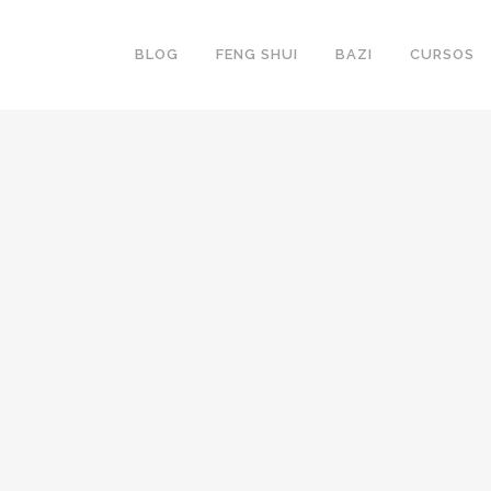
BLOG
FENG SHUI
BAZI
CURSOS
HO
TENDÊNCIAS ASTRAIS DO ANO DO BÚFALO
METAL
unar do
Tendências para o ano do Búfalo Metal - 2021 Todos
hinês.
os anos sou solicitada para fazer as previsões astrais