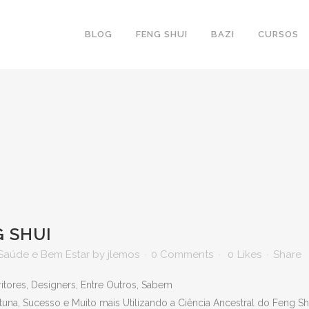
BLOG
FENG SHUI
BAZI
CURSOS
G SHUI
Saúde e Bem Estar
by
jlemos
0 Comments
0
Likes
Share
ritores, Designers, Entre Outros, Sabem
tuna, Sucesso e Muito mais Utilizando a Ciência Ancestral do Feng Sh