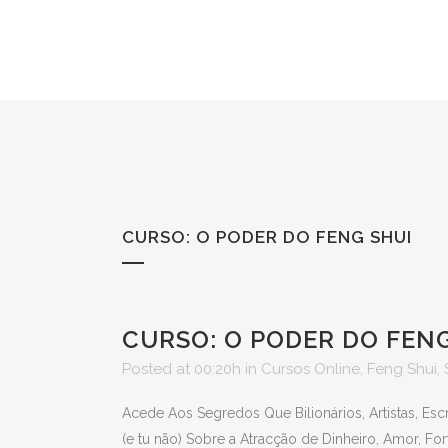
CURSO: O PODER DO FENG SHUI
CURSO: O PODER DO FEN
Posted at 00:20h
in
Cursos Online
,
Feng Shui
,
Acede Aos Segredos Que Bilionários, Artistas, Esc
(e tu não) Sobre a Atracção de Dinheiro, Amor, For