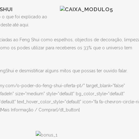
SHUI
o o que foi explicado ao
deste até aqui.
ciadas ao Feng Shui como espelhos, objectos de decoração, limpez
como os podes utilizar para receberes os 33% que o universo tem
gShui e desmistificar alguns mitos que possas ter ouvido falar.
my.com/o-poder-do-feng-shui-oferta-pt/” target_blank=”false”
fadeIn” size=”medium” style=”default” bg_color_style=”default”
default” text_hover_color_style=”default” icon=”fa fa-chevron-circle-ri
t”]Mais Informação / Comprar[/dt_button]