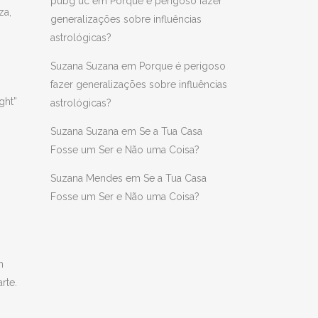
pubg uc
em
Porque é perigoso fazer
za,
generalizações sobre influências
astrológicas?
Suzana Suzana
em
Porque é perigoso
fazer generalizações sobre influências
ght”
astrológicas?
Suzana Suzana
em
Se a Tua Casa
Fosse um Ser e Não uma Coisa?
Suzana Mendes
em
Se a Tua Casa
Fosse um Ser e Não uma Coisa?
m
rte.