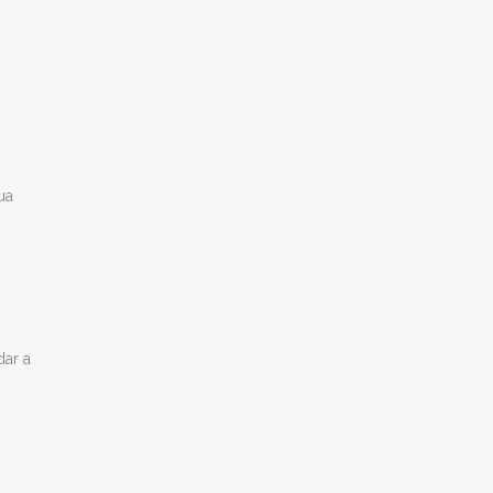
ua
dar a