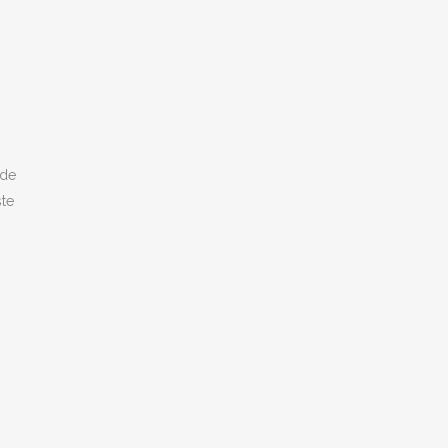
 de
ste