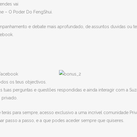
Mendes vai
ne – O Poder Do FengShui.
companhamento e debate mais aprofundado, de assuntos duvidas ou t
cebook.
 Facebook
odos os teus objectivos.
 as tuas perguntas e questões respondidas e ainda interagir com a Su
 privado.
 terás para sempre, acesso exclusivo a uma incrível comunidade Pri
ar passo a passo, e a que podes aceder sempre que quiseres.