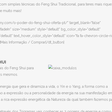
om simples técnicas do Feng Shui Tradicional, para teres mais rique
 e muito mais!
my.com/o-poder-do-feng-shui-oferta-pt/” target_blank=”false”
fadeIn” size=”medium” style=”default” bg_color_style=”default”
default” text_hover_color_style=”default” icon=”fa fa-chevron-circle-ri
t”]Mais Informação / Comprar[/dt_button]
HUI
is do Feng Shui para
 os mesmos.
ergia que gera e dinamiza a vida, o Yin e o Yang, a forma como a
ão a expressão ou a personalidade da energia na sua manifestação e
a a rica expressão energética da Natureza da qual também fazemos pa
 através dos Trigramas vais conhecer as 3 origens da energia e como