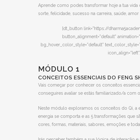
Aprende como podes transformar hoje a tua vida c
sorte, felicidade, sucesso na carreira, saúde, amor
[dt_button link=”https://dharma5acade
button_alignment=”default” animation=”
bg_hover_color_style=”default” text_color_style=”
icon_align=”lef
MÓDULO 1
CONCEITOS ESSENCIAIS DO FENG S
Vais começar por conhecer os conceitos essencia
conseguires avaliar se estás familiarizado/a com
Neste módulo exploramos os conceitos do Qi, a en
energia se comporta e as 5 transformações que s
cores, formas, materiais, sabores, emoções e tod
Irás perceber também a sua lógica de interação e