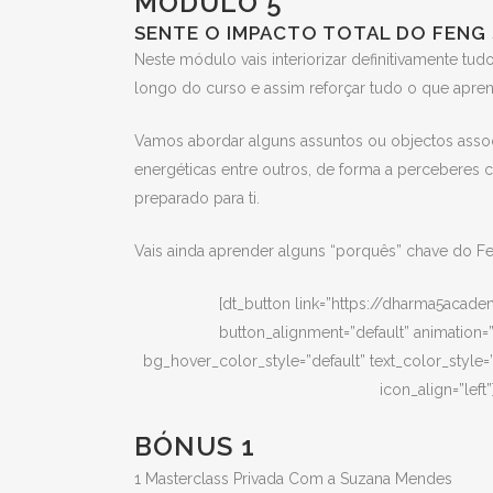
MÓDULO 5
SENTE O IMPACTO TOTAL DO FENG 
Neste módulo vais interiorizar definitivamente tud
longo do curso e assim reforçar tudo o que apren
Vamos abordar alguns assuntos ou objectos asso
energéticas entre outros, de forma a perceberes 
preparado para ti.
Vais ainda aprender alguns “porquês” chave do Fen
[dt_button link=”https://dharma5acade
button_alignment=”default” animation=”
bg_hover_color_style=”default” text_color_style=”
icon_align=”lef
BÓNUS 1
1 Masterclass Privada Com a Suzana Mendes