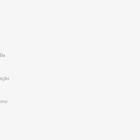
 Ba
mação
como