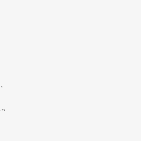
es
res